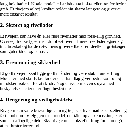
lang holdbarhed. Nogle modeller har håndtag i plast eller træ for bedre
greb. Et rivejern af høj kvalitet holder sig skarpt længere og giver et
mere ensartet resultat.
2. Skæret og riveflader
Et rivejern kan have én eller flere riveflader med forskellig grovhed.
Overvej, hvilke typer mad du oftest river – finere riveflader egner sig
til citrusskal og hårde oste, mens grovere flader er ideelle til grøntsager
som gulerødder og squash.
3. Ergonomi og sikkerhed
Et godt rivejern skal ligge godt i hånden og være stabilt under brug.
Modeller med skridsikre fødder eller håndtag giver bedre kontrol og
mindsker risikoen for at skride. Nogle rivejern leveres også med
beskyttelseshætter eller fingerbeskyttere.
4. Rengøring og vedligeholdelse
Rivejern kan være besværlige at rengøre, især hvis madrester sætter sig
fast i hullerne. Vælg gerne en model, der tåler opvaskemaskine, eller
som har aftagelige dele. Skyl rivejernet straks efter brug for at undgå,
at madrester tørrer ind.