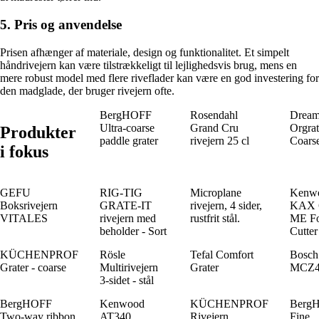
5. Pris og anvendelse
Prisen afhænger af materiale, design og funktionalitet. Et simpelt
håndrivejern kan være tilstrækkeligt til lejlighedsvis brug, mens en
mere robust model med flere riveflader kan være en god investering for
den madglade, der bruger rivejern ofte.
BergHOFF
Rosendahl
Dream
Ultra-coarse
Grand Cru
Orgra
Produkter
paddle grater
rivejern 25 cl
Coars
i fokus
GEFU
RIG-TIG
Microplane
Kenw
Boksrivejern
GRATE-IT
rivejern, 4 sider,
KAX 
VITALES
rivejern med
rustfrit stål.
ME F
beholder - Sort
Cutter
KÜCHENPROF
Rösle
Tefal Comfort
Bosch
Grater - coarse
Multirivejern
Grater
MCZ4
3-sidet - stål
BergHOFF
Kenwood
KÜCHENPROF
Berg
Two-way ribbon
AT340
Rivejern
Fine