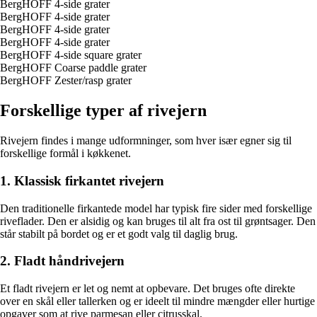
BergHOFF 4-side grater
BergHOFF 4-side grater
BergHOFF 4-side grater
BergHOFF 4-side grater
BergHOFF 4-side square grater
BergHOFF Coarse paddle grater
BergHOFF Zester/rasp grater
Forskellige typer af rivejern
Rivejern findes i mange udformninger, som hver især egner sig til
forskellige formål i køkkenet.
1. Klassisk firkantet rivejern
Den traditionelle firkantede model har typisk fire sider med forskellige
riveflader. Den er alsidig og kan bruges til alt fra ost til grøntsager. Den
står stabilt på bordet og er et godt valg til daglig brug.
2. Fladt håndrivejern
Et fladt rivejern er let og nemt at opbevare. Det bruges ofte direkte
over en skål eller tallerken og er ideelt til mindre mængder eller hurtige
opgaver som at rive parmesan eller citrusskal.