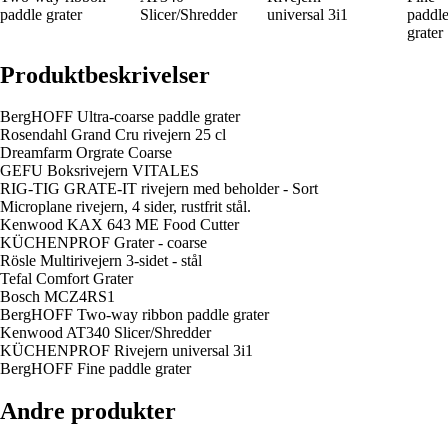
paddle grater
Slicer/Shredder
universal 3i1
paddl
grater
Produktbeskrivelser
BergHOFF Ultra-coarse paddle grater
Rosendahl Grand Cru rivejern 25 cl
Dreamfarm Orgrate Coarse
GEFU Boksrivejern VITALES
RIG-TIG GRATE-IT rivejern med beholder - Sort
Microplane rivejern, 4 sider, rustfrit stål.
Kenwood KAX 643 ME Food Cutter
KÜCHENPROF Grater - coarse
Rösle Multirivejern 3-sidet - stål
Tefal Comfort Grater
Bosch MCZ4RS1
BergHOFF Two-way ribbon paddle grater
Kenwood AT340 Slicer/Shredder
KÜCHENPROF Rivejern universal 3i1
BergHOFF Fine paddle grater
Andre produkter