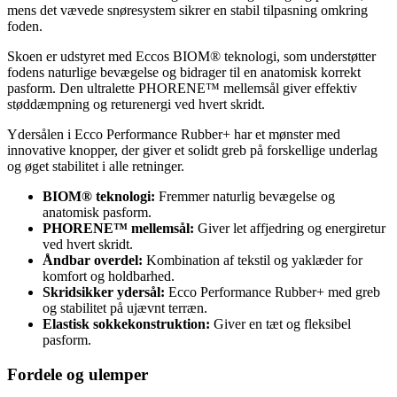
mens det vævede snøresystem sikrer en stabil tilpasning omkring
foden.
Skoen er udstyret med Eccos BIOM® teknologi, som understøtter
fodens naturlige bevægelse og bidrager til en anatomisk korrekt
pasform. Den ultralette PHORENE™ mellemsål giver effektiv
støddæmpning og returenergi ved hvert skridt.
Ydersålen i Ecco Performance Rubber+ har et mønster med
innovative knopper, der giver et solidt greb på forskellige underlag
og øget stabilitet i alle retninger.
BIOM® teknologi:
Fremmer naturlig bevægelse og
anatomisk pasform.
PHORENE™ mellemsål:
Giver let affjedring og energiretur
ved hvert skridt.
Åndbar overdel:
Kombination af tekstil og yaklæder for
komfort og holdbarhed.
Skridsikker ydersål:
Ecco Performance Rubber+ med greb
og stabilitet på ujævnt terræn.
Elastisk sokkekonstruktion:
Giver en tæt og fleksibel
pasform.
Fordele og ulemper