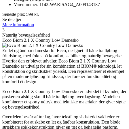
Varenummer: 1142-WARISAG4_A009143187
Seneste pris:
599
kr.
Se detaljer
Mere information
3
Naturlig bevægelsesfrihed
Ecco Biom 2.1 X Country Low Damesko
En let og åndbar damesko fra Ecco, designet til både trailløb og
fritidsbrug, med fokus på komfort, stabilitet og naturlig bevægelse.
Hvorfor den er blevet udvalgt: Ecco Biom 2.1 X Country Low
Damesko er udvalgt for sin kombination af BIOM® teknologi, let
konstruktion og skridsikker ydersål. Den repræsenterer et eksempel
på en moderne løbe- og fritidssko, der forener funktionalitet og
komfort i ét design.
Ecco Biom 2.1 X Country Low Damesko er udviklet til kvinder, der
ønsker en alsidig sko til både trailløb og hverdagsbrug. Modellen
kombinerer et sporty udtryk med tekniske materialer, der giver støtte
og bevægelsesfrihed.
Overdelen består af tre lag, hvor tekstil og slidstærkt yaklæder er
kombineret for at skabe en let og åndbar konstruktion. Den bløde,
strækbare sokkekonstruktion giver en tæt og behagelig pasform,