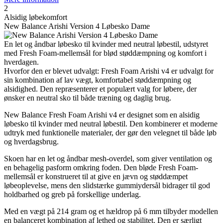
2
Alsidig løbekomfort
New Balance Arishi Version 4 Løbesko Dame
En let og åndbar løbesko til kvinder med neutral løbestil, udstyret
med Fresh Foam-mellemsål for blød støddæmpning og komfort i
hverdagen.
Hvorfor den er blevet udvalgt: Fresh Foam Arishi v4 er udvalgt for
sin kombination af lav vægt, komfortabel støddæmpning og
alsidighed. Den repræsenterer et populært valg for løbere, der
ønsker en neutral sko til både træning og daglig brug.
New Balance Fresh Foam Arishi v4 er designet som en alsidig
løbesko til kvinder med neutral løbestil. Den kombinerer et moderne
udtryk med funktionelle materialer, der gør den velegnet til både løb
og hverdagsbrug.
Skoen har en let og åndbar mesh-overdel, som giver ventilation og
en behagelig pasform omkring foden. Den bløde Fresh Foam-
mellemsål er konstrueret til at give en jævn og støddæmpet
løbeoplevelse, mens den slidstærke gummiydersål bidrager til god
holdbarhed og greb på forskellige underlag.
Med en vægt på 214 gram og et hældrop på 6 mm tilbyder modellen
en balanceret kombination af lethed og stabilitet. Den er særligt