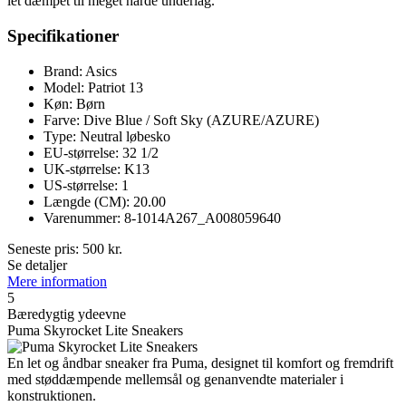
let dæmpet til meget hårde underlag.
Specifikationer
Brand: Asics
Model: Patriot 13
Køn: Børn
Farve: Dive Blue / Soft Sky (AZURE/AZURE)
Type: Neutral løbesko
EU-størrelse: 32 1/2
UK-størrelse: K13
US-størrelse: 1
Længde (CM): 20.00
Varenummer: 8-1014A267_A008059640
Seneste pris:
500
kr.
Se detaljer
Mere information
5
Bæredygtig ydeevne
Puma Skyrocket Lite Sneakers
En let og åndbar sneaker fra Puma, designet til komfort og fremdrift
med støddæmpende mellemsål og genanvendte materialer i
konstruktionen.