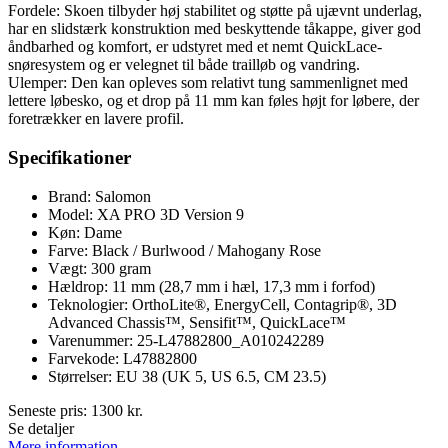
Fordele: Skoen tilbyder høj stabilitet og støtte på ujævnt underlag,
har en slidstærk konstruktion med beskyttende tåkappe, giver god
åndbarhed og komfort, er udstyret med et nemt QuickLace-
snøresystem og er velegnet til både trailløb og vandring.
Ulemper: Den kan opleves som relativt tung sammenlignet med
lettere løbesko, og et drop på 11 mm kan føles højt for løbere, der
foretrækker en lavere profil.
Specifikationer
Brand: Salomon
Model: XA PRO 3D Version 9
Køn: Dame
Farve: Black / Burlwood / Mahogany Rose
Vægt: 300 gram
Hældrop: 11 mm (28,7 mm i hæl, 17,3 mm i forfod)
Teknologier: OrthoLite®, EnergyCell, Contagrip®, 3D
Advanced Chassis™, Sensifit™, QuickLace™
Varenummer: 25-L47882800_A010242289
Farvekode: L47882800
Størrelser: EU 38 (UK 5, US 6.5, CM 23.5)
Seneste pris:
1300
kr.
Se detaljer
Mere information