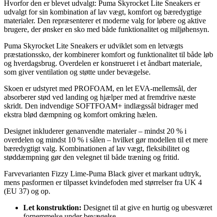
Hvorfor den er blevet udvalgt: Puma Skyrocket Lite Sneakers er
udvalgt for sin kombination af lav vægt, komfort og bæredygtige
materialer. Den repræsenterer et moderne valg for løbere og aktive
brugere, der ønsker en sko med både funktionalitet og miljøhensyn.
Puma Skyrocket Lite Sneakers er udviklet som en letvægts
præstationssko, der kombinerer komfort og funktionalitet til både løb
og hverdagsbrug. Overdelen er konstrueret i et åndbart materiale,
som giver ventilation og støtte under bevægelse.
Skoen er udstyret med PROFOAM, en let EVA-mellemsål, der
absorberer stød ved landing og hjælper med at fremdrive næste
skridt. Den indvendige SOFTFOAM+ indlægssål bidrager med
ekstra blød dæmpning og komfort omkring hælen.
Designet inkluderer genanvendte materialer – mindst 20 % i
overdelen og mindst 10 % i sålen – hvilket gør modellen til et mere
bæredygtigt valg. Kombinationen af lav vægt, fleksibilitet og
støddæmpning gør den velegnet til både træning og fritid.
Farvevarianten Fizzy Lime-Puma Black giver et markant udtryk,
mens pasformen er tilpasset kvindefoden med størrelser fra UK 4
(EU 37) og op.
Let konstruktion:
Designet til at give en hurtig og ubesværet
fornemmelse under bevægelse.