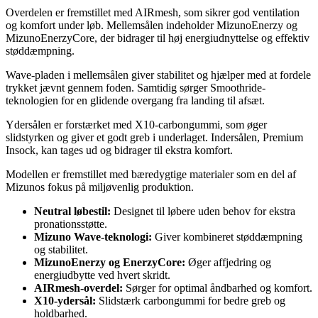
Overdelen er fremstillet med AIRmesh, som sikrer god ventilation
og komfort under løb. Mellemsålen indeholder MizunoEnerzy og
MizunoEnerzyCore, der bidrager til høj energiudnyttelse og effektiv
støddæmpning.
Wave-pladen i mellemsålen giver stabilitet og hjælper med at fordele
trykket jævnt gennem foden. Samtidig sørger Smoothride-
teknologien for en glidende overgang fra landing til afsæt.
Ydersålen er forstærket med X10-carbongummi, som øger
slidstyrken og giver et godt greb i underlaget. Indersålen, Premium
Insock, kan tages ud og bidrager til ekstra komfort.
Modellen er fremstillet med bæredygtige materialer som en del af
Mizunos fokus på miljøvenlig produktion.
Neutral løbestil:
Designet til løbere uden behov for ekstra
pronationsstøtte.
Mizuno Wave-teknologi:
Giver kombineret støddæmpning
og stabilitet.
MizunoEnerzy og EnerzyCore:
Øger affjedring og
energiudbytte ved hvert skridt.
AIRmesh-overdel:
Sørger for optimal åndbarhed og komfort.
X10-ydersål:
Slidstærk carbongummi for bedre greb og
holdbarhed.