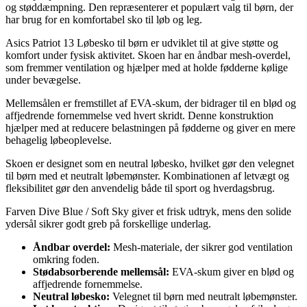
og støddæmpning. Den repræsenterer et populært valg til børn, der
har brug for en komfortabel sko til løb og leg.
Asics Patriot 13 Løbesko til børn er udviklet til at give støtte og
komfort under fysisk aktivitet. Skoen har en åndbar mesh-overdel,
som fremmer ventilation og hjælper med at holde fødderne kølige
under bevægelse.
Mellemsålen er fremstillet af EVA-skum, der bidrager til en blød og
affjedrende fornemmelse ved hvert skridt. Denne konstruktion
hjælper med at reducere belastningen på fødderne og giver en mere
behagelig løbeoplevelse.
Skoen er designet som en neutral løbesko, hvilket gør den velegnet
til børn med et neutralt løbemønster. Kombinationen af letvægt og
fleksibilitet gør den anvendelig både til sport og hverdagsbrug.
Farven Dive Blue / Soft Sky giver et frisk udtryk, mens den solide
ydersål sikrer godt greb på forskellige underlag.
Åndbar overdel:
Mesh-materiale, der sikrer god ventilation
omkring foden.
Stødabsorberende mellemsål:
EVA-skum giver en blød og
affjedrende fornemmelse.
Neutral løbesko:
Velegnet til børn med neutralt løbemønster.