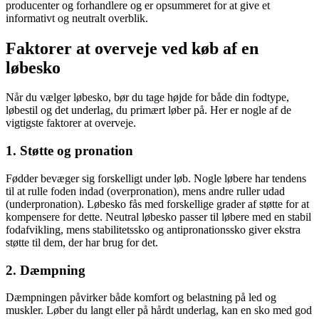
producenter og forhandlere og er opsummeret for at give et
informativt og neutralt overblik.
Faktorer at overveje ved køb af en
løbesko
Når du vælger løbesko, bør du tage højde for både din fodtype,
løbestil og det underlag, du primært løber på. Her er nogle af de
vigtigste faktorer at overveje.
1. Støtte og pronation
Fødder bevæger sig forskelligt under løb. Nogle løbere har tendens
til at rulle foden indad (overpronation), mens andre ruller udad
(underpronation). Løbesko fås med forskellige grader af støtte for at
kompensere for dette. Neutral løbesko passer til løbere med en stabil
fodafvikling, mens stabilitetssko og antipronationssko giver ekstra
støtte til dem, der har brug for det.
2. Dæmpning
Dæmpningen påvirker både komfort og belastning på led og
muskler. Løber du langt eller på hårdt underlag, kan en sko med god