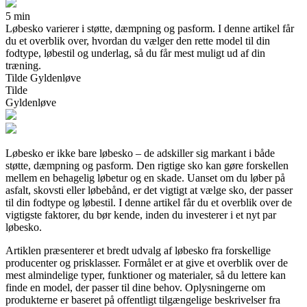
5 min
Løbesko varierer i støtte, dæmpning og pasform. I denne artikel får
du et overblik over, hvordan du vælger den rette model til din
fodtype, løbestil og underlag, så du får mest muligt ud af din
træning.
Tilde Gyldenløve
Tilde
Gyldenløve
Løbesko er ikke bare løbesko – de adskiller sig markant i både
støtte, dæmpning og pasform. Den rigtige sko kan gøre forskellen
mellem en behagelig løbetur og en skade. Uanset om du løber på
asfalt, skovsti eller løbebånd, er det vigtigt at vælge sko, der passer
til din fodtype og løbestil. I denne artikel får du et overblik over de
vigtigste faktorer, du bør kende, inden du investerer i et nyt par
løbesko.
Artiklen præsenterer et bredt udvalg af løbesko fra forskellige
producenter og prisklasser. Formålet er at give et overblik over de
mest almindelige typer, funktioner og materialer, så du lettere kan
finde en model, der passer til dine behov. Oplysningerne om
produkterne er baseret på offentligt tilgængelige beskrivelser fra