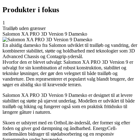
Produkter i fokus
1
Trailløb uden grænser
Salomon XA PRO 3D Version 9 Damesko
En alsidig damesko fra Salomon udviklet til trailløb og vandring, der
kombinerer stabilitet, støtte og holdbarhed med teknologier som 3D
Advanced Chassis og Contagrip-ydersål.
Hvorfor den er blevet udvalgt: Salomon XA PRO 3D Version 9 er
udvalgt for sin kombination af robust konstruktion, stabilitet og
tekniske løsninger, der gør den velegnet til både trailløb og
vandreture. Den repræsenterer et populært valg blandt brugere, der
søger en alsidig sko til krævende terræn.
Salomon XA PRO 3D Version 9 Damesko er designet til at levere
stabilitet og støtte på ujævnt underlag. Modellen er udviklet til både
trailløb og hiking og fungerer også som en praktisk fritidssko til
længere gåture i naturen.
Skoen er udstyret med en OrthoLite-indersål, der former sig efter
foden og giver god dæmpning og åndbarhed. EnergyCell-
mellemsålen bidrager til stødabsorbering og en responsiv
fornemmelse under bevægelse.