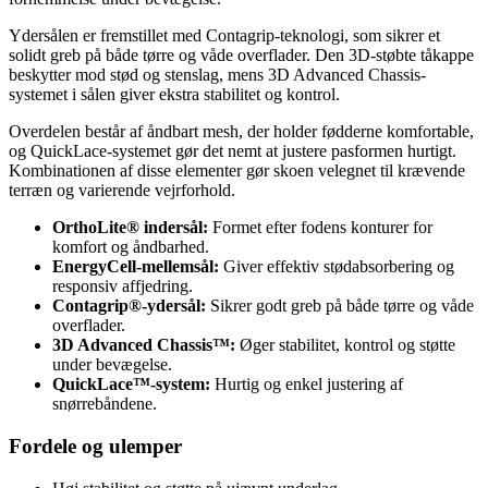
Ydersålen er fremstillet med Contagrip-teknologi, som sikrer et
solidt greb på både tørre og våde overflader. Den 3D-støbte tåkappe
beskytter mod stød og stenslag, mens 3D Advanced Chassis-
systemet i sålen giver ekstra stabilitet og kontrol.
Overdelen består af åndbart mesh, der holder fødderne komfortable,
og QuickLace-systemet gør det nemt at justere pasformen hurtigt.
Kombinationen af disse elementer gør skoen velegnet til krævende
terræn og varierende vejrforhold.
OrthoLite® indersål:
Formet efter fodens konturer for
komfort og åndbarhed.
EnergyCell-mellemsål:
Giver effektiv stødabsorbering og
responsiv affjedring.
Contagrip®-ydersål:
Sikrer godt greb på både tørre og våde
overflader.
3D Advanced Chassis™:
Øger stabilitet, kontrol og støtte
under bevægelse.
QuickLace™-system:
Hurtig og enkel justering af
snørrebåndene.
Fordele og ulemper