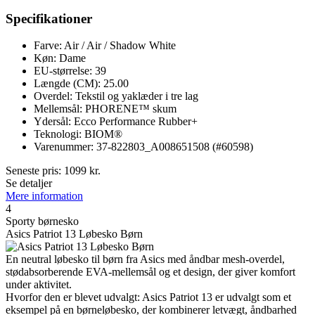
Specifikationer
Farve: Air / Air / Shadow White
Køn: Dame
EU-størrelse: 39
Længde (CM): 25.00
Overdel: Tekstil og yaklæder i tre lag
Mellemsål: PHORENE™ skum
Ydersål: Ecco Performance Rubber+
Teknologi: BIOM®
Varenummer: 37-822803_A008651508 (#60598)
Seneste pris:
1099
kr.
Se detaljer
Mere information
4
Sporty børnesko
Asics Patriot 13 Løbesko Børn
En neutral løbesko til børn fra Asics med åndbar mesh-overdel,
stødabsorberende EVA-mellemsål og et design, der giver komfort
under aktivitet.
Hvorfor den er blevet udvalgt: Asics Patriot 13 er udvalgt som et
eksempel på en børneløbesko, der kombinerer letvægt, åndbarhed