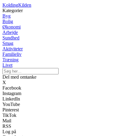
KoldingKilden
Kategorier
Byg
Bolig
Økonomi
Arbejde
Sundhed
Smag
Aktiviteter
Familieliv
Træning
Livet
Del med omtanke
X
Facebook
Instagram
LinkedIn
YouTube
Pinterest
TikTok
Mail
RSS
Log på