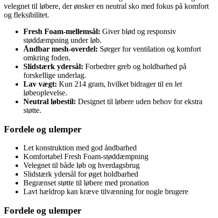
velegnet til løbere, der ønsker en neutral sko med fokus på komfort
og fleksibilitet.
Fresh Foam-mellemsål:
Giver blød og responsiv
støddæmpning under løb.
Åndbar mesh-overdel:
Sørger for ventilation og komfort
omkring foden.
Slidstærk ydersål:
Forbedrer greb og holdbarhed på
forskellige underlag.
Lav vægt:
Kun 214 gram, hvilket bidrager til en let
løbeoplevelse.
Neutral løbestil:
Designet til løbere uden behov for ekstra
støtte.
Fordele og ulemper
Let konstruktion med god åndbarhed
Komfortabel Fresh Foam-støddæmpning
Velegnet til både løb og hverdagsbrug
Slidstærk ydersål for øget holdbarhed
Begrænset støtte til løbere med pronation
Lavt hældrop kan kræve tilvænning for nogle brugere
Fordele og ulemper