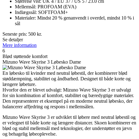
Størrelse vist: UK 4 / EU 37 / US 5 / 23.0 cm
Mellemsål: PROFOAM (EVA)
Indlægssål: SOFTFOAM+
Materialer: Mindst 20 % genanvendt i overdel, mindst 10 % i
sål
Seneste pris:
500
kr.
Se detaljer
Mere information
6
Blød støttende komfort
Mizuno Wave Skyrise 3 Løbesko Dame
En løbesko til kvinder med neutral løbestil, der kombinerer blød
støddæmpning, stabilitet og åndbarhed. Designet til både korte og
længere løbeture.
Hvorfor den er blevet udvalgt: Mizuno Wave Skyrise 3 er udvalgt
for sin kombination af komfort, stabilitet og bæredygtige materialer.
Den repræsenterer et eksempel på en moderne neutral løbesko, der
balancerer affjedring og respons i mellemsålen.
Mizuno Wave Skyrise 3 er udviklet til løbere med neutral løbestil og
er velegnet til både korte og længere distancer. Skoen kombinerer en
blød og stabil mellemsål med teknologier, der understøtter en jævn
og behagelig løbeoplevelse.