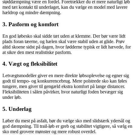
støddæmpning være en fordel. Foretrækker du et mere naturligt løb
med tæt kontakt til underlaget, kan du vælge en model med lavere
hældrop og mindre dæmpning.
3. Pasform og komfort
En god løbesko skal sidde tæt uden at klemme. Der bør være lidt
plads foran tæerne, og hælen skal være stabil uden at glide. Prøv
altid skoene sidst på dagen, hvor fødderne typisk er lidt hævede, for
at sikre den mest realistiske pasform.
4. Vægt og fleksibilitet
Letvægtsmodeller giver en mere direkte løbsoplevelse og egner sig
godt til tempo- og konkurrencebrug. Mere polstrede sko kan føles
tungere, men giver til gengæld ekstra komfort på lange distancer.
Fleksibiliteten i sålen påvirker, hvor naturligt foden bevæger sig
under løb.
5. Underlag
Løber du mest på asfalt, bør du vælge sko med slidstærk ydersål og
god dæmpning. Til trail-løb er greb og stabilitet vigtigere, så vælg en
sko med grovere mønster og mere robust overdel.