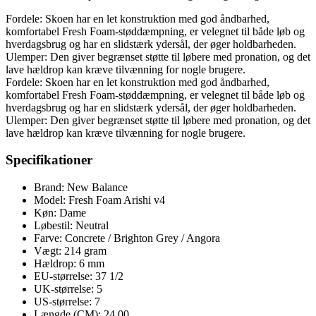
Fordele: Skoen har en let konstruktion med god åndbarhed,
komfortabel Fresh Foam-støddæmpning, er velegnet til både løb og
hverdagsbrug og har en slidstærk ydersål, der øger holdbarheden.
Ulemper: Den giver begrænset støtte til løbere med pronation, og det
lave hældrop kan kræve tilvænning for nogle brugere.
Fordele: Skoen har en let konstruktion med god åndbarhed,
komfortabel Fresh Foam-støddæmpning, er velegnet til både løb og
hverdagsbrug og har en slidstærk ydersål, der øger holdbarheden.
Ulemper: Den giver begrænset støtte til løbere med pronation, og det
lave hældrop kan kræve tilvænning for nogle brugere.
Specifikationer
Brand: New Balance
Model: Fresh Foam Arishi v4
Køn: Dame
Løbestil: Neutral
Farve: Concrete / Brighton Grey / Angora
Vægt: 214 gram
Hældrop: 6 mm
EU-størrelse: 37 1/2
UK-størrelse: 5
US-størrelse: 7
Længde (CM): 24.00