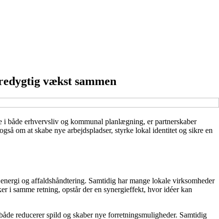
æredygtig vækst sammen
re i både erhvervsliv og kommunal planlægning, er partnerskaber
gså om at skabe nye arbejdspladser, styrke lokal identitet og sikre en
l energi og affaldshåndtering. Samtidig har mange lokale virksomheder
er i samme retning, opstår der en synergieffekt, hvor idéer kan
r både reducerer spild og skaber nye forretningsmuligheder. Samtidig