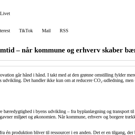
Livet
terest
TikTok
Mail
RSS
remtid – når kommune og erhverv skaber b
vation går hånd i hånd. I takt med at den grønne omstilling fylder me
ens udvikling. Det handler ikke kun om at reducere CO₂-udledning, men o
re bæredygtighed i byens udvikling – fra byplanlægning og transport ti
både gavner miljøet og økonomien. Når kommune, erhverv og borgere trækk
a én produktion bliver til ressourcer i en anden. Det er en tilgang, de