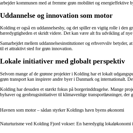
arbejder kommunen med at fremme grøn mobilitet og energieffektive by
Uddannelse og innovation som motor
Kolding er også en uddannelsesby, og det spiller en vigtig rolle i den 
bæredygtigheden et skridt videre. Det kan være alt fra udvikling af nye 
Samarbejdet mellem uddannelsesinstitutioner og erhvervsliv betyder, a
til et attraktivt sted for grøn innovation.
Lokale initiativer med globalt perspektiv
Selvom mange af de grønne projekter i Kolding har et lokalt udgangs
grøn transport kan inspirere andre byer i Danmark og internationalt. De
Kolding har desuden et stærkt fokus på borgerinddragelse. Mange projek
byhaver og genbrugsinitiativer til klimavenlige transportløsninger, der g
Havnen som motor – sådan styrker Koldings havn byens økonomi
Naturturisme ved Kolding Fjord vokser: En bæredygtig lokaløkonomi i