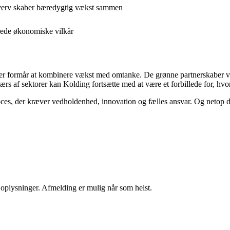
hverv skaber bæredygtig vækst sammen
drede økonomiske vilkår
, der formår at kombinere vækst med omtanke. De grønne partnerskaber v
rs af sektorer kan Kolding fortsætte med at være et forbillede for, hv
roces, der kræver vedholdenhed, innovation og fælles ansvar. Og netop d
e oplysninger. Afmelding er mulig når som helst.