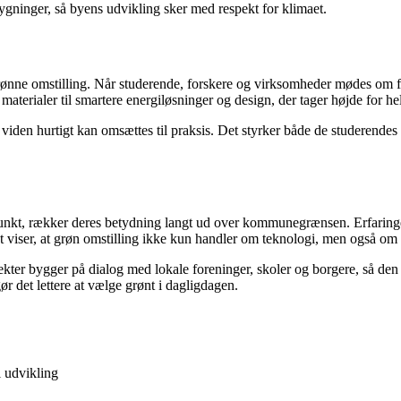
gninger, så byens udvikling sker med respekt for klimaet.
grønne omstilling. Når studerende, forskere og virksomheder mødes om fæ
materialer til smartere energiløsninger og design, der tager højde for he
t viden hurtigt kan omsættes til praksis. Det styrker både de studere
punkt, rækker deres betydning langt ud over kommunegrænsen. Erfaring
t viser, at grøn omstilling ikke kun handler om teknologi, men også om s
ter bygger på dialog med lokale foreninger, skoler og borgere, så den g
ør det lettere at vælge grønt i dagligdagen.
 udvikling