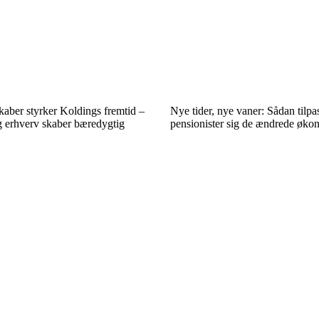
kaber styrker Koldings fremtid –
Nye tider, nye vaner: Sådan tilp
 erhverv skaber bæredygtig
pensionister sig de ændrede øko