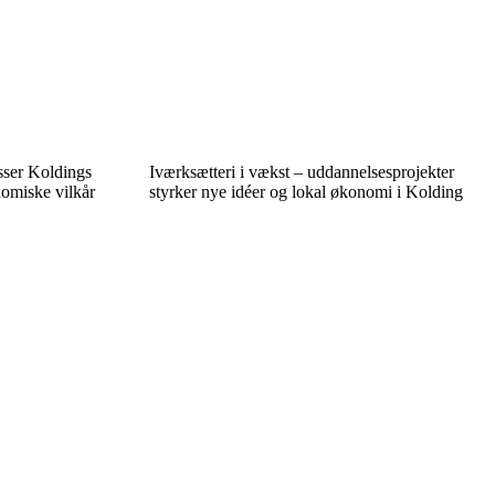
asser Koldings
Iværksætteri i vækst – uddannelsesprojekter
nomiske vilkår
styrker nye idéer og lokal økonomi i Kolding