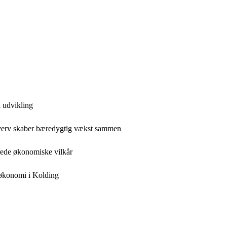
 udvikling
hverv skaber bæredygtig vækst sammen
drede økonomiske vilkår
l økonomi i Kolding