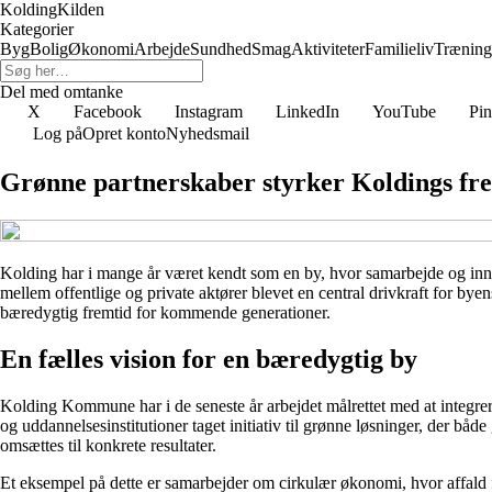
KoldingKilden
Kategorier
Byg
Bolig
Økonomi
Arbejde
Sundhed
Smag
Aktiviteter
Familieliv
Træning
Del med omtanke
X
Facebook
Instagram
LinkedIn
YouTube
Pin
Log på
Opret konto
Nyhedsmail
Grønne partnerskaber styrker Koldings f
Kolding har i mange år været kendt som en by, hvor samarbejde og inno
mellem offentlige og private aktører blevet en central drivkraft for by
bæredygtig fremtid for kommende generationer.
En fælles vision for en bæredygtig by
Kolding Kommune har i de seneste år arbejdet målrettet med at integre
og uddannelsesinstitutioner taget initiativ til grønne løsninger, der 
omsættes til konkrete resultater.
Et eksempel på dette er samarbejder om cirkulær økonomi, hvor affald fr