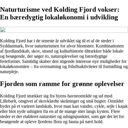
Naturturisme ved Kolding Fjord vokser:
En bæredygtig lokaløkonomi i udvikling
Kolding Fjord har i de seneste år udviklet sig til et af de steder i
Syddanmark, hvor naturturismen for alvor blomstrer. Kombinationen
af fjordlandskab, skov, strand og kulturhistorie tiltrækker både lokale
og besøgende, der søger ro, naturoplevelser og bæredygtige
ferieformer. Samtidig skaber den stigende interesse nye muligheder for
lokaløkonomien – fra overnatning og friluftsaktiviteter til formidling og
naturpleje.
Fjorden som ramme for grønne oplevelser
Kolding Fjord strækker sig fra byens havneområde og ud mod
Lillebælt, omgivet af skovklædte skråninger og små bugter. Området
byder på et varieret landskab, hvor man kan vandre, cykle, sejle i kajak
eller blot nyde udsigten fra en af de mange stier langs kysten. Flere
steder er der etableret naturstier og udsigtspunkter, som gør det let for
besøgende at opleve fjordens flora og fauna på nært hold.