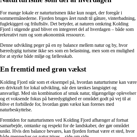
For mange lokale er naturturismen ikke kun noget, der foregår i
sommermånederne. Fjorden bruges året rundt til gåture, vinterbadning,
fuglekiggeri og friluftsliv. Det betyder, at naturen omkring Kolding
Fjord i stigende grad bliver en integreret del af hverdagen – både som
rekreativt rum og som økonomisk ressource.
Denne udvikling peger på en ny balance mellem natur og by, hvor
bæredygtig turisme ikke ses som en belastning, men som en mulighed
for at styrke både miljø og fællesskab.
En fremtid med grøn vækst
Kolding Fjord står som et eksempel på, hvordan naturturisme kan være
en drivkraft for lokal udvikling, når den tænkes langsigtet og
ansvarligt. Med sin kombination af smuk natur, tilgængelige oplevelser
og et voksende fokus på bæredygtighed er området godt på vej til at
blive et forbillede for, hvordan grøn vækst kan forenes med
naturbeskyttelse.
Fremtiden for naturturismen ved Kolding Fjord afhænger af fortsat
samarbejde, omtanke og respekt for de landskaber, der gør området
unikt. Hvis den balance bevares, kan fjorden fortsat være et sted, hvor
både mennesker og natur trives – side om side.