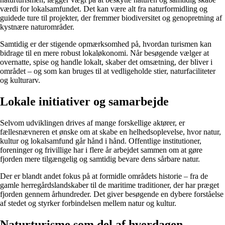
værdi for lokalsamfundet. Det kan være alt fra naturformidling og
guidede ture til projekter, der fremmer biodiversitet og genopretning af
kystnære naturområder.
Samtidig er der stigende opmærksomhed på, hvordan turismen kan
bidrage til en mere robust lokaløkonomi. Når besøgende vælger at
overnatte, spise og handle lokalt, skaber det omsætning, der bliver i
området – og som kan bruges til at vedligeholde stier, naturfaciliteter
og kulturarv.
Lokale initiativer og samarbejde
Selvom udviklingen drives af mange forskellige aktører, er
fællesnævneren et ønske om at skabe en helhedsoplevelse, hvor natur,
kultur og lokalsamfund går hånd i hånd. Offentlige institutioner,
foreninger og frivillige har i flere år arbejdet sammen om at gøre
fjorden mere tilgængelig og samtidig bevare dens sårbare natur.
Der er blandt andet fokus på at formidle områdets historie – fra de
gamle herregårdslandskaber til de maritime traditioner, der har præget
fjorden gennem århundreder. Det giver besøgende en dybere forståelse
af stedet og styrker forbindelsen mellem natur og kultur.
Naturturisme som del af hverdagen